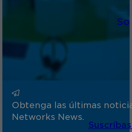
So
Obtenga las últimas notic
Networks News.
Suscríbas