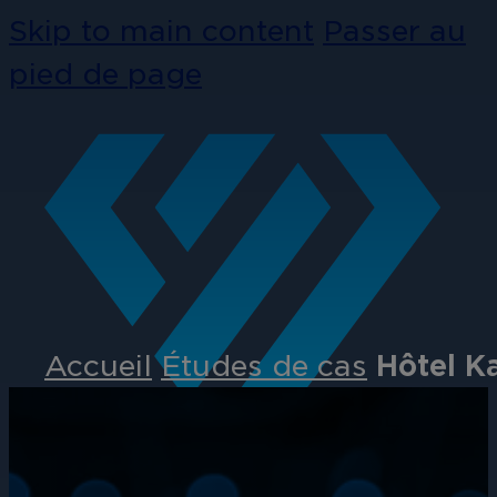
Skip to main content
Passer au
pied de page
Accueil
Études de cas
Hôtel K