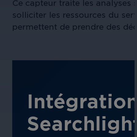
Ce capteur traite les analyses 
solliciter les ressources du s
permettent de prendre des décis
Intégratio
Searchlight