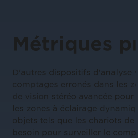
performances de l'entreprise.
Ces tutoriels fournissent des conseil
Administrations
Caméras par série
disponibles à l'achat ou à la configur
La vidéo intelligente permet de dissu
Obtenez la vidéo la plus fiable et la 
publics, les sites touristiques et les
Métriques pr
Autres solutions intégrées
Vous avez besoin d'une solution pour
D'autres dispositifs d'analyse
comptages erronés dans les zon
Santé
de vision stéréo avancée pour 
Protégez le personnel, les patients et
les zones à éclairage dynamique
solution vidéo intelligente.
objets tels que les chariots d
besoin pour surveiller le compo