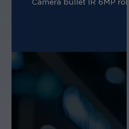
Caméra bullet IR 6MP rob