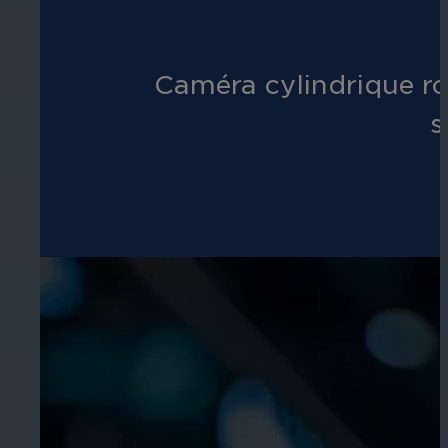
Caméra cylindrique ro
s