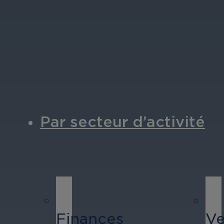
Par secteur d’activité
Finances
Ve