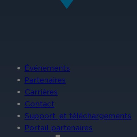
Événements
Partenaires
Carrières
Contact
Support
et téléchargements
Portail partenaires