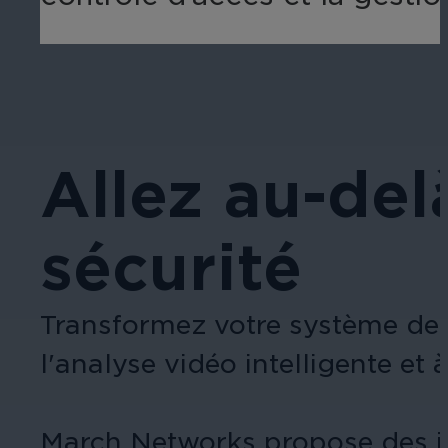
Allez au-del
sécurité
Transformez votre système de s
l'analyse vidéo intelligente et
March Networks propose des int