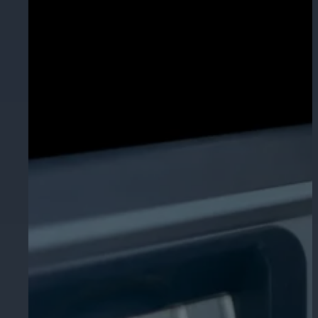
Éducation
Assurez la sécurité dans les écoles, 
établissements d'enseignement.
L'hospitalité
Améliorez la sécurité des clients, pr
chaque zone de votre établissement.