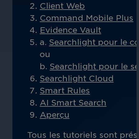
performances de l'entreprise.
Client Web
Ces tutoriels fournissent des conseil
Administrations
Caméras par série
disponibles à l'achat ou à la configur
Command Mobile Plus
La vidéo intelligente permet de dissu
Obtenez la vidéo la plus fiable et la 
Evidence Vault
publics, les sites touristiques et les
a.
Searchlight pour le c
ou
Autres solutions intégrées
b.
Searchlight pour le s
Vous avez besoin d'une solution pour
Searchlight Cloud
Santé
Smart Rules
AI Smart Search
Protégez le personnel, les patients et
solution vidéo intelligente.
Aperçu
Tous les tutoriels sont pré