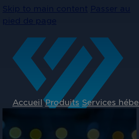
Skip to main content
Passer au
pied de page
Accueil
Produits
Services hébe