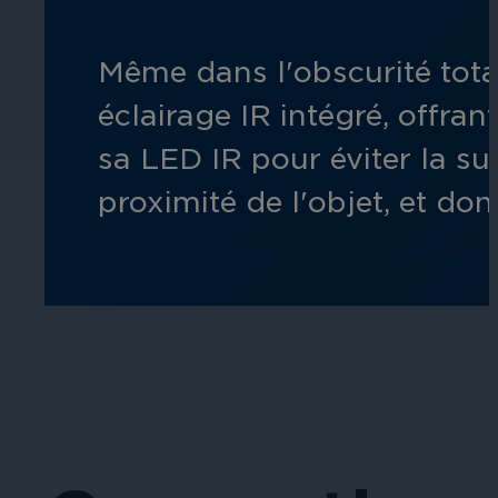
Même dans l'obscurité total
Éducation
éclairage IR intégré, offra
Assurez la sécurité dans les écoles, 
sa LED IR pour éviter la sur
établissements d'enseignement.
proximité de l'objet, et don
L'hospitalité
Améliorez la sécurité des clients, pr
chaque zone de votre établissement.