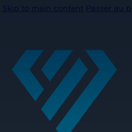
Skip to main content
Passer au p