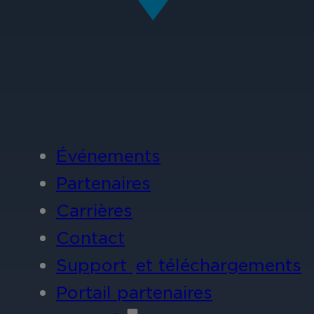
Événements
Partenaires
Carrières
Contact
Support
et téléchargements
Portail partenaires