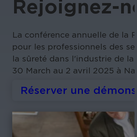
Rejoignez-n
La conférence annuelle de la 
pour les professionnels des sec
la sûreté dans l'industrie de l
30 March au 2 avril 2025 à Nas
Réserver une démons