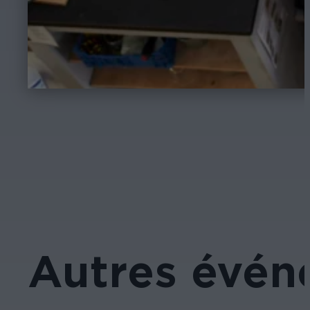
Autres évén