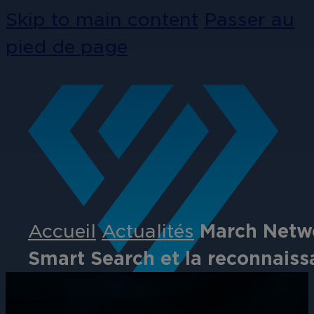
Skip to main content
Passer au
pied de page
Accueil
Actualités
March Netwo
Smart Search et la reconnaiss