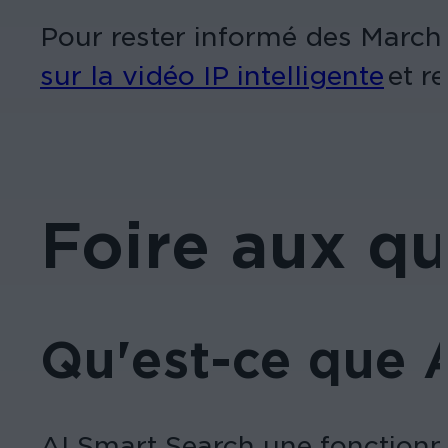
Pour rester informé des March
sur la vidéo IP intelligente
et r
Foire aux qu
Qu'est-ce que 
AI Smart Search une fonctionnal