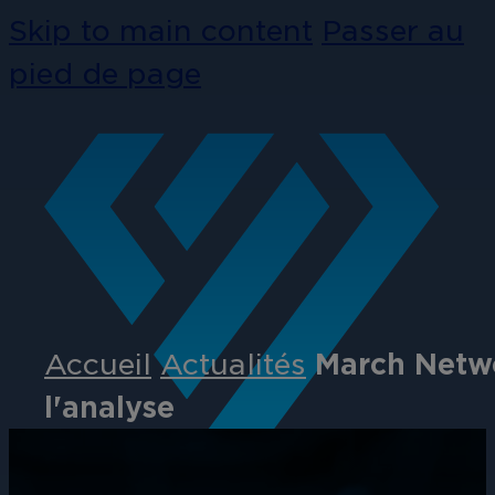
Skip to main content
Passer au
pied de page
Accueil
Actualités
March Networ
l'analyse