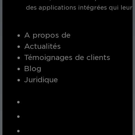
des applications intégrées qui leur
Éducation
A propos de
Assurez la sécurité dans les écoles, 
Actualités
établissements d'enseignement.
Témoignages de clients
Blog
Juridique
L'hospitalité
Améliorez la sécurité des clients, pr
chaque zone de votre établissement.