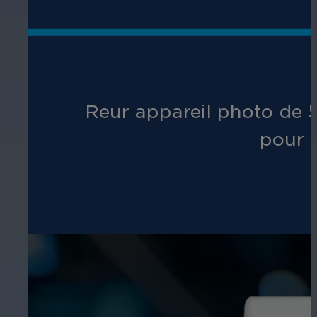
R
eur appareil photo de
pour a