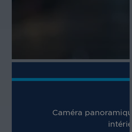
Caméra panoramique 
intéri