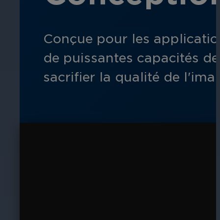
Conçue pour les applicatio
Éducation
de puissantes capacités de 
Assurez la sécurité dans les écoles, 
établissements d'enseignement.
sacrifier la qualité de l'i
L'hospitalité
Améliorez la sécurité des clients, pr
chaque zone de votre établissement.