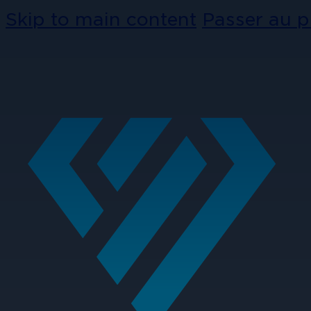
Skip to main content
Passer au p