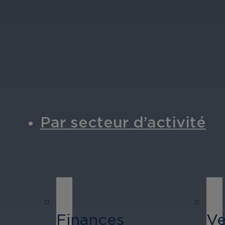
Par secteur d’activité
Finances
Ve