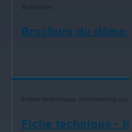
Brochures
Éducation
Brochure du dôme m
Assurez la sécurité dans les écoles, 
établissements d'enseignement.
L'hospitalité
Fiches techniques, informations sur l
Améliorez la sécurité des clients, pr
chaque zone de votre établissement.
Fiche technique - 