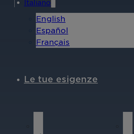
Italiano
English
Español
Français
Le tue esigenze