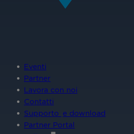
Eventi
Partner
Lavora con noi
Contatti
Supporto
e download
Partner Portal