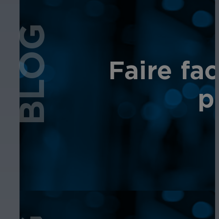
BLOG
Faire fa
p