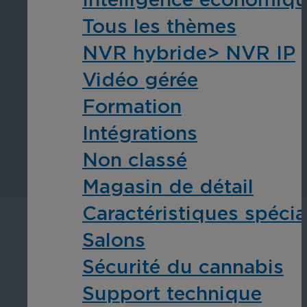
Tous les thèmes
NVR hybride> NVR IP
Éducation
Vidéo gérée
Assurez la sécurité dans les écoles, 
Formation
établissements d'enseignement.
Intégrations
Non classé
Magasin de détail
Caractéristiques spécia
L'hospitalité
Salons
Améliorez la sécurité des clients, pr
Sécurité du cannabis
chaque zone de votre établissement.
Support technique