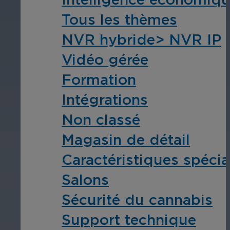
Tous les thèmes
NVR hybride> NVR IP
Éducation
Vidéo gérée
Assurez la sécurité dans les écoles, 
Formation
établissements d'enseignement.
Intégrations
Non classé
Magasin de détail
Caractéristiques spécia
L'hospitalité
Salons
Améliorez la sécurité des clients, pr
Sécurité du cannabis
chaque zone de votre établissement.
Support technique