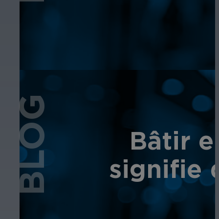
BLOG
Bâtir e
signifie 