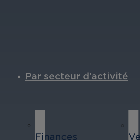
Par secteur d’activité
Finances
Ve