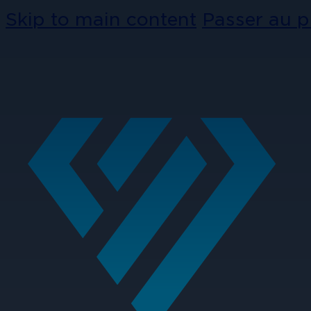
Skip to main content
Passer au p