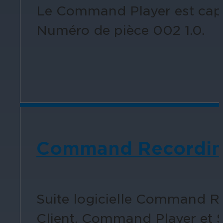
Le Command Player est capa
Numéro de pièce 002 1.0.
Éducation
Assurez la sécurité dans les écoles, 
établissements d'enseignement.
Command Recording 
L'hospitalité
Améliorez la sécurité des clients, pr
Suite logicielle Command 
chaque zone de votre établissement.
Client, Command Player et 