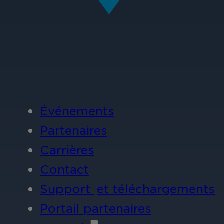
Événements
Partenaires
Carrières
Contact
Support
et téléchargements
Portail partenaires