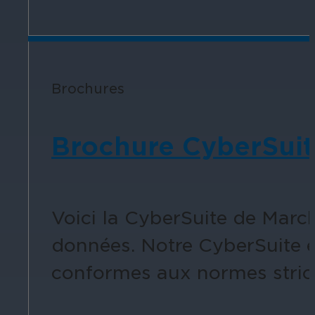
Éducation
Assurez la sécurité dans les écoles, 
Brochures
établissements d'enseignement.
Brochure CyberSui
Voici la CyberSuite de Marc
L'hospitalité
données. Notre CyberSuite es
Améliorez la sécurité des clients, pr
conformes aux normes stricte
chaque zone de votre établissement.