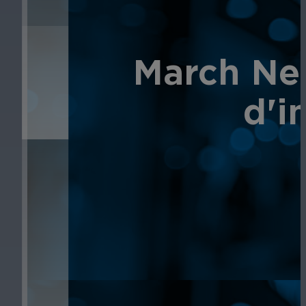
ACTUALITÉS
March Net
d'i