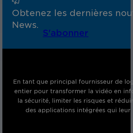
Obtenez les dernières nouv
News.
S'abonner
En tant que principal fournisseur de log
entier pour transformer la vidéo en inf
la sécurité, limiter les risques et réd
des applications intégrées qui leur