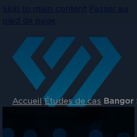
Skip to main content
Passer au
pied de page
Accueil
Études de cas
Bangor 