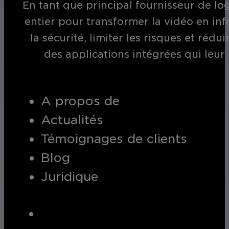
En tant que principal fournisseur de log
entier pour transformer la vidéo en inf
la sécurité, limiter les risques et réd
des applications intégrées qui leur
A propos de
Actualités
Témoignages de clients
Blog
Juridique