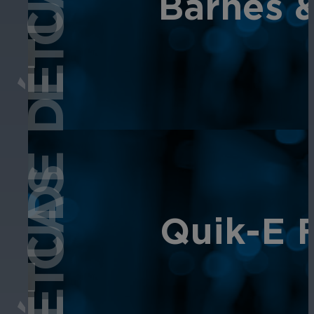
ÉTUDE DE CAS
Barnes &
Éducation
Assurez la sécurité dans les écoles, 
établissements d'enseignement.
Quik-E F
L'hospitalité
Améliorez la sécurité des clients, pr
chaque zone de votre établissement.